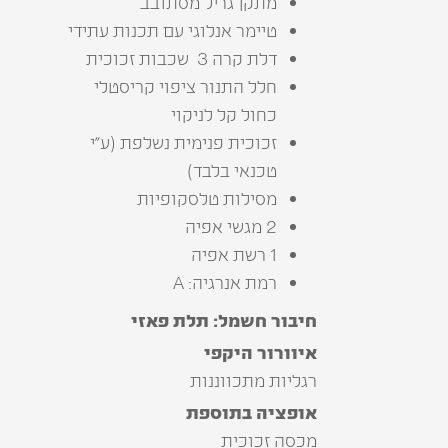
מתקן‭ ‬גריל‭ ‬מסתובב
טיימר‭ ‬אנלוגי‭ ‬עם‭ ‬תכנות‭ ‬עתידי
דלת‭ ‬קרה‭‬ 3 ‭ ‬שכבות‭ ‬זכוכית
‬כחול‭ ‬קל‭ ‬לניקוי
‬טכנאי‭ ‬בלבד‭(‬
מסילות‭ ‬טלסקופיות
2 מגשי אפיה
1 רשת אפיה
רמת אנרגיה: A
חיבור חשמל: תלת פאזי
איוורור‭ ‬היקפי
רגליות‭ ‬מתכווננות
אופציה בתוספת
מכסה‭ ‬זכוכית