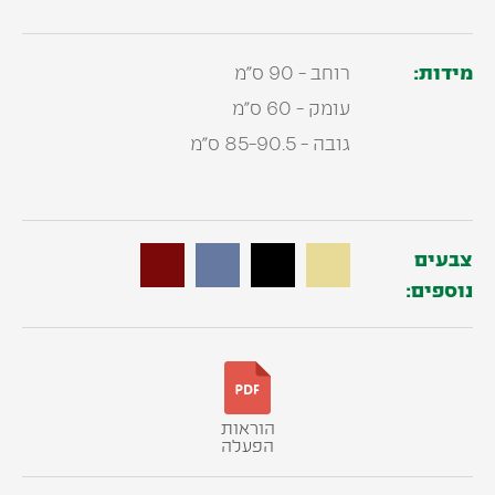
מידות:
רוחב - 90 ס"מ
עומק - 60 ס"מ
גובה - 85-90.5 ס"מ
צבעים
נוספים:
הוראות
הפעלה