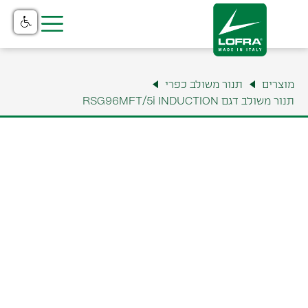
בית
מוצרים
תנור משולב כפרי
מוצרים
תנור משולב דגם RSG96MFT/5i INDUCTION
קטלוג
נקודות מכירה
שירות והתקנה
תצוגה ומשרדים
למה לופרה?
צור קשר
אודות