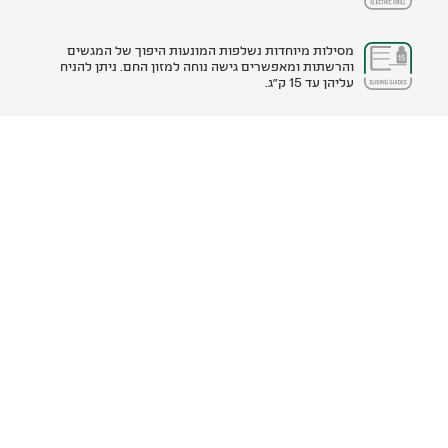
מסילות מיוחדות נשלפות המונעות היפוך של המגשים
והרשתות ומאפשרים גישה נוחה למזון החם. ניתן להניח
עליהן עד 15 ק"ג.
חלל פנימי בציפוי Blue Cristal, המאפשר ניקיון בקלות
התקן המאפשר תכנון משך הבישול והאפיה.
מוצרים משלימים