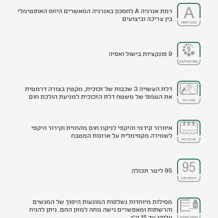
רמת אנרגיה A לחסכון באנרגיה המאשרים היחס האופטימלי
בין צריכה וביצועים
9 פונקציות בישול ואפיה
דלת העשויה 3 שכבות של זכוכית, מקטין בצורה דרמטית
את הטמפ' של משטח דלת הזכוכית למניעת הולכת חום
איוורור קידמי והיקפי לניקוז חום מהחזית וקירור היקפי
לשמירה מקסימלית על ארונות המטבח
95 ליטר תכולה
מסילות מיוחדות נשלפות המונעות היפוך של המגשים
והרשתות ומאפשרים גישה נוחה למזון החם. ניתן להניח
עליהן עד 15 ק"ג.