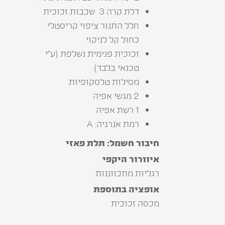
דלת‭ ‬קרה‭‬ 3 ‭ ‬שכבות‭ ‬זכוכית
‬כחול‭ ‬קל‭ ‬לניקוי
‬טכנאי‭ ‬בלבד‭(‬
מסילות‭ ‬טלסקופיות
2 מגשי אפיה
1 רשת אפיה
רמת אנרגיה: A
חיבור חשמל: תלת פאזי
איוורור‭ ‬היקפי
רגליות‭ ‬מתכווננות
אופציה בתוספת
מכסה‭ ‬זכוכית