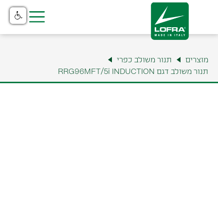
בית
מוצרים
תנור משולב כפרי
מוצרים
תנור משולב דגם RRG96MFT/5i INDUCTION
קטלוג
נקודות מכירה
שירות והתקנה
תצוגה ומשרדים
למה לופרה?
צור קשר
אודות