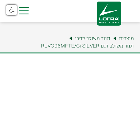
בית
מוצרים
תנור משולב כפרי
מוצרים
תנור משולב דגם RLVG96MFTE/Ci SILVER
קטלוג
נקודות מכירה
שירות והתקנה
תצוגה ומשרדים
למה לופרה?
צור קשר
אודות