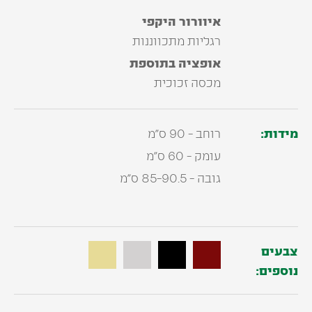
איוורור‭ ‬היקפי
רגליות‭ ‬מתכווננות
אופציה בתוספת
מכסה‭ ‬זכוכית
מידות:
רוחב - 90 ס"מ
עומק - 60 ס"מ
גובה - 85-90.5 ס"מ
צבעים
נוספים: