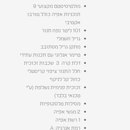
מולטיסיסטם מקצועי 9
תוכניות אפיה כולל טורבו
אקטיבי‭
101 ליטר נפח תנור
גריל‭ ‬חשמלי
מתקן‭ ‬גריל‭ ‬מסתובב
טיימר‭ ‬אנלוגי‭ ‬עם‭ ‬תכנות‭ ‬עתידי
דלת‭ ‬קרה‭ ‬ 3 ‭ ‬שכבות‭ ‬זכוכית
‬כחול‭ ‬קל‭ ‬לניקוי
‬טכנאי‭ ‬בלבד‭(‬
מסילות‭ ‬טלסקופיות
2 מגשי אפיה
1 רשת אפיה
רמת אנרגיה: A