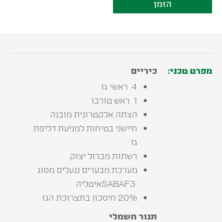
הזמן
מפרט טכני:
כיריים
4 ‭ ‬ראשי‭ ‬גז‭ ‬
1 ‭ ‬ראש‭ ‬טורבו
הצתה‭ ‬אלקטרונית‭ ‬מובנה
‬גז
רשתות‭ ‬מברזל‭ ‬יצוק
‬SABAF3‭ ‬איטליה
20% חיסכון בתצרוכת הגז
תנור‭ ‬חשמלי