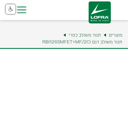
בית
מוצרים
תנור משולב כפרי
מוצרים
תנור משולב דגם RBI126SMFET+MF/2Ci
קטלוג
נקודות מכירה
שירות והתקנה
תצוגה ומשרדים
למה לופרה?
צור קשר
אודות