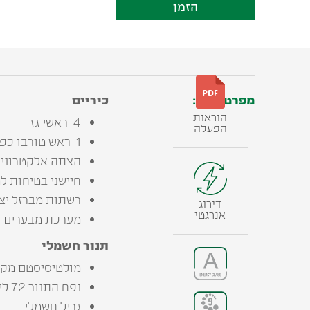
הזמן
מפרט טכני:
כיריים
הוראות
4 ראשי גז
הפעלה
1 ראש טורבו כפול
הצתה אלקטרונית
חיישני בטיחות ל
רשתות מברזל יצ
דירוג
אנרגטי
מערכת מבערים ננעלים מ
תנור חשמלי
מולטיסיסטם מקצועי 9 תוכניות אפיה כולל ט
נפח התנור 72 ליטר
גריל חשמלי