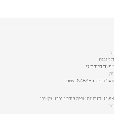
 מובנה
מניעת דליפת גז
וק
סוג SABAF איטליה
ורבו אקטיבי