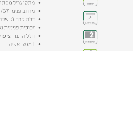
מתקן גריל מסתו
מרחב פנימי 23/49/37
דלת קרה 3 שכבות זכוכית
זכוכית פנימית נש
חלל התנור ציפוי 
1 מגשי אפיה
1 רשת אפיה
רמת אנרגיה: A
איוורור היקפי
רגליות מתכווננות
מידות:
רוחב - 90 ס"מ
עומק - 60 ס"מ
גובה - 85-90.5 ס"מ