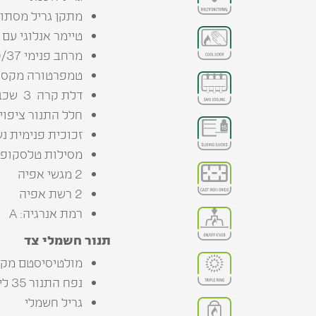
מתקן גריל מסתו
טיימר אנלוגי עם 
מרחב פנימי 48/40/37
טמפרטורה מקסימלית 70
דלת קרה 3 שכבות זכוכית
חלל התנור ציפוי 
זכוכית פנימית נש
מסילות טלסקופי
2 מגשי אפיה
2 רשת אפיה
רמת אנרגיה: A
תנור חשמלי צד
מולטיסיסטם מקצועי 5 תוכני
נפח התנור 35 ליטר
גריל חשמלי