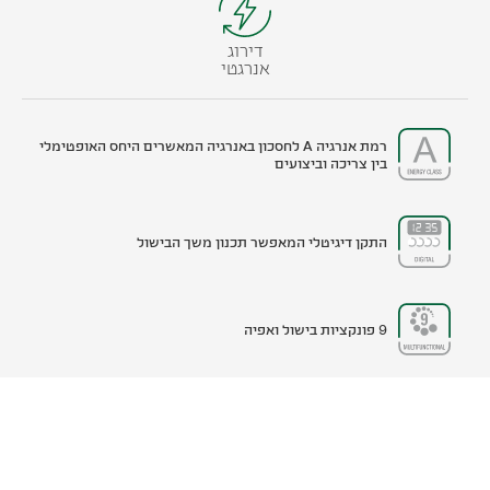
דירוג
אנרגטי
רמת אנרגיה A לחסכון באנרגיה המאשרים היחס האופטימלי
בין צריכה וביצועים
התקן דיגיטלי המאפשר תכנון משך הבישול
9 פונקציות בישול ואפיה
דלת העשויה 3 שכבות של זכוכית, מקטין בצורה דרמטית
את הטמפ' של משטח דלת הזכוכית למניעת הולכת חום