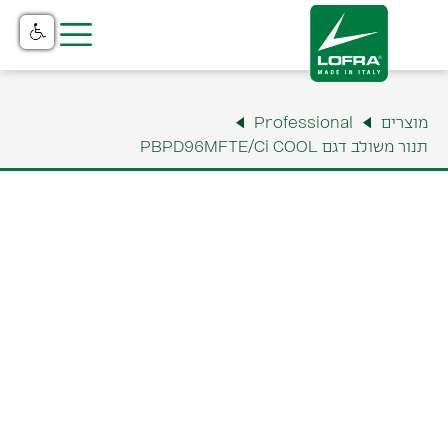
בית
מוצרים
Professional
מוצרים
תנור משולב דגם PBPD96MFTE/Ci COOL
קטלוג
נקודות מכירה
שירות והתקנה
תצוגה ומשרדים
למה לופרה?
צור קשר
אודות