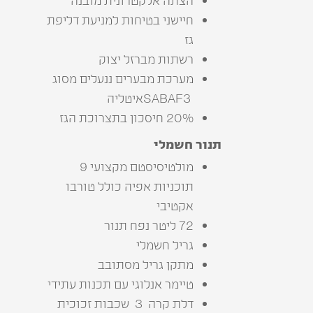
הצתה‭ ‬אלקטרונית‭ ‬מובנה
‬גז
רשתות‭ ‬מברזל‭ ‬יצוק
‬SABAF3‭ ‬איטליה
20% חיסכון בתצרוכת הגז
תנור‭ ‬חשמלי
מולטיסיסטם מקצועי 9
תוכניות אפיה כולל טורבו
אקטיבי‭
72 ליטר נפח תנור
גריל‭ ‬חשמלי
מתקן‭ ‬גריל‭ ‬מסתובב
טיימר‭ ‬אנלוגי‭ ‬עם‭ ‬תכנות‭ ‬עתידי
דלת‭ ‬קרה‭ ‬ 3 ‭ ‬שכבות‭ ‬זכוכית