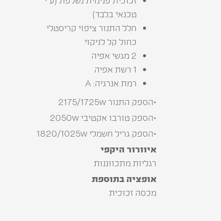
‬טכנאי‭ ‬בלבד‭(‬
‬כחול‭ ‬קל‭ ‬לניקוי
2 מגשי אפיה
1 רשת אפיה
רמת אנרגיה: A
•הספק התנור 2175/1725w
•הספק טורבו אקטיבי 2050w
•הספק גריל חשמלי 1820/1025w
איוורור‭ ‬היקפי
רגליות‭ ‬מתכווננות
אופציה בתוספת
מכסה‭ ‬זכוכית