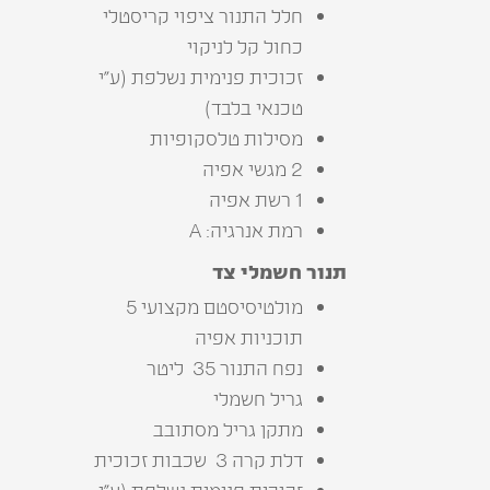
‬כחול‭ ‬קל‭ ‬לניקוי
‬טכנאי‭ ‬בלבד‭(‬
מסילות‭ ‬טלסקופיות
2 מגשי אפיה
1 רשת אפיה
רמת אנרגיה: A
תנור‭ ‬חשמלי‭ ‬צד
מולטיסיסטם מקצועי 5
תוכניות אפיה
נפח‭ ‬התנור 35 ‭ ‬ליטר
גריל‭ ‬חשמלי‭‬
מתקן‭ ‬גריל‭ ‬מסתובב
דלת‭ ‬קרה‬ 3 ‭ ‬שכבות‭ ‬זכוכית