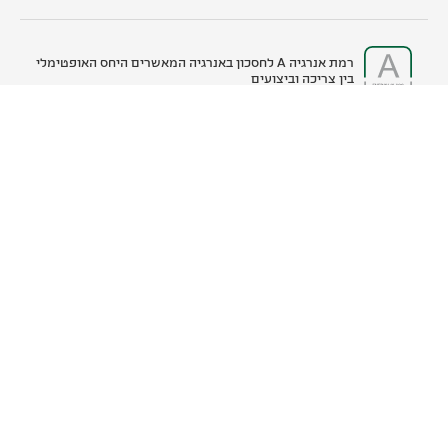
רמת אנרגיה A לחסכון באנרגיה המאשרים היחס האופטימלי
בין צריכה וביצועים
9 פונקציות בישול ואפיה
דלת העשויה 3 שכבות של זכוכית, מקטין בצורה דרמטית
את הטמפ' של משטח דלת הזכוכית למניעת הולכת חום
איוורור קידמי והיקפי לניקוז חום מהחזית וקירור היקפי
לשמירה מקסימלית על ארונות המטבח
מסילות מיוחדות נשלפות המונעות היפוך של המגשים
והרשתות ומאפשרים גישה נוחה למזון החם. ניתן להניח
עליהן עד 15 ק"ג.