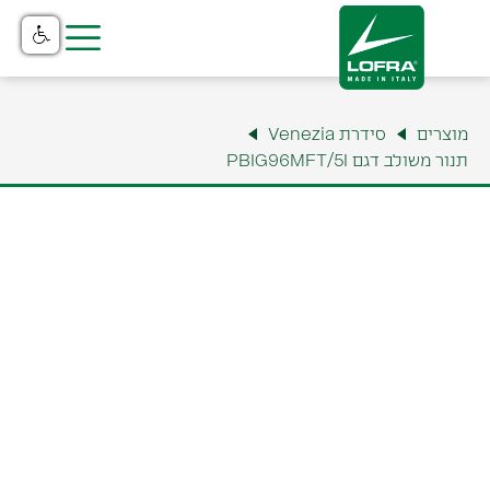
בית
מוצרים
סידרת Venezia
מוצרים
תנור משולב דגם PBIG96MFT/5I
קטלוג
נקודות מכירה
שירות והתקנה
תצוגה ומשרדים
למה לופרה?
צור קשר
אודות