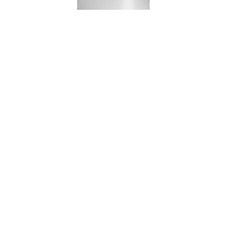
DFI614E0
FMS66ME