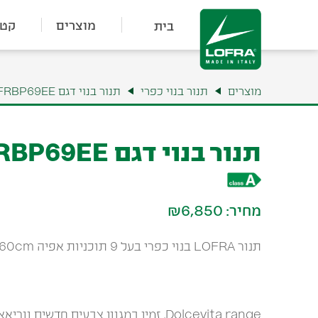
מוצרים
קטל
בית
מוצרים
תנור בנוי כפרי
תנור בנוי דגם FRBP69EE
תנור בנוי דגם FRBP69EE
מחיר:
₪6,850
תנור LOFRA בנוי כפרי בעל 9 תוכניות אפיה 60cm
Dolcevita range, זמין במגוון צבעים חדשים ווריאציות טכנולוגיות שונות,