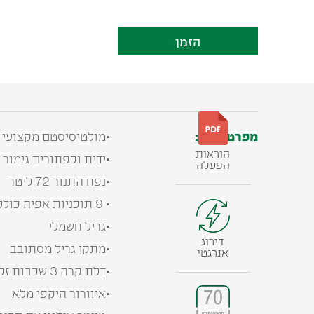
הזמן
מפרט טכני:
•מולטיסיסטם מקצועי
הוראות
•ידית וכפתורים גימור 
הפעלה
•נפח התנור 72 ליטר
• 9 תוכניות אפיה כולל טורבו אקטיבי
•גריל חשמלי
דירוג
•מתקן גריל מסתובב
אנרגטי
•דלת קרה 3 שכבות זכוכית
•איוורור היקפי מלא