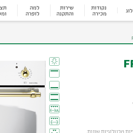
נקודות
שירות
למה
תצו
וג
מכירה
והתקנה
לופרה
ומש