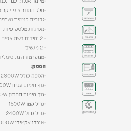
•טיימר אנלוגי עם תכנו
•חלל התנור ציפוי קריס
•זכוכית פנימית נשלפת
•מסילות טלסקופיות
• 2 יחידות רשת אפיה
• 2 מגשים
•טמפרטורה מקסימלית 250 מעלו
הספק:
•הספק כולל 2800W
•גוף חימום עליון 900W
•גוף חימום תחתון 1650W
•גריל קטן 1500W
•גריל גדול 2400W
•טורבו אקטיבי 2000W